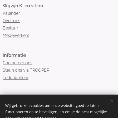
Wij zijn K-creation
Kalender
Over ons
Bestuur
Medewerkers
Informatie
Contacteer ons
Steun ons via TROOPER
Ledenbeheer
K-creation is lid van
Danssport Vlaanderen
Wij gebruiken cookies om onze website goed te laten
functioneren en te beveiligen, en om je de best mogelijke