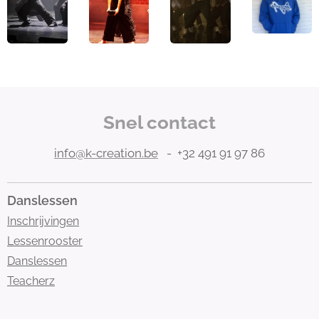
Snel contact
info@k-creation.be
- +32 491 91 97 86
Danslessen
Inschrijvingen
Lessenrooster
Danslessen
Teacherz