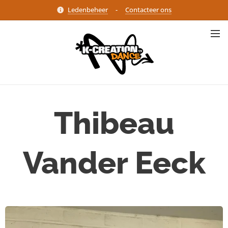
Ledenbeheer
-
Contacteer ons
Thibeau
Vander Eeck