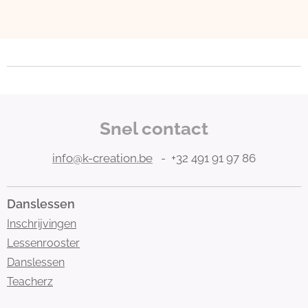
Snel contact
info@k-creation.be
- +32 491 91 97 86
Danslessen
Inschrijvingen
Lessenrooster
Danslessen
Teacherz