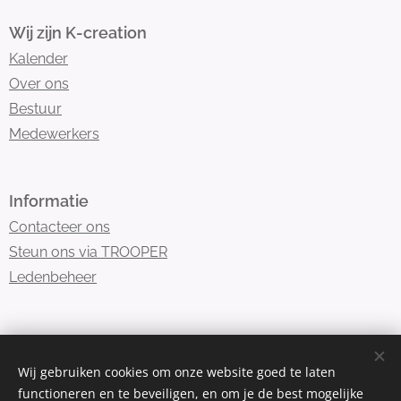
Wij zijn K-creation
Kalender
Over ons
Bestuur
Medewerkers
Informatie
Contacteer ons
Steun ons via TROOPER
Ledenbeheer
K-creation is lid van
Danssport Vlaanderen
Wij gebruiken cookies om onze website goed te laten
functioneren en te beveiligen, en om je de best mogelijke