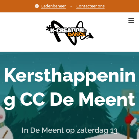
Ledenbeheer
-
Contacteer ons
Kersthappenin
g CC De Meent
In De Meent op zaterdag 13