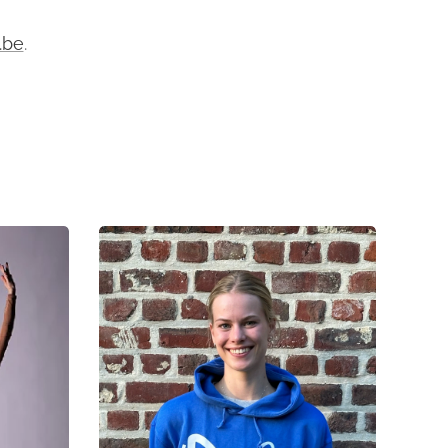
.be
.