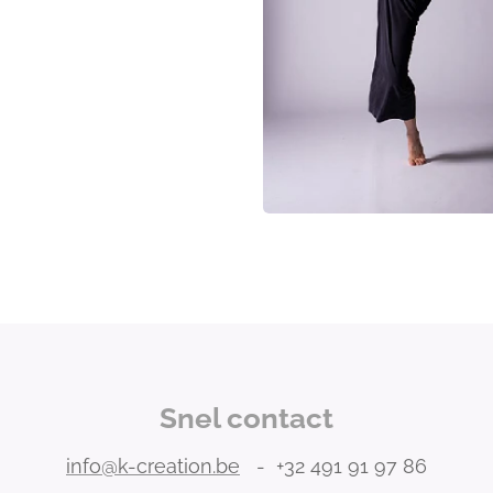
Snel contact
info@k-creation.be
- +32 491 91 97 86