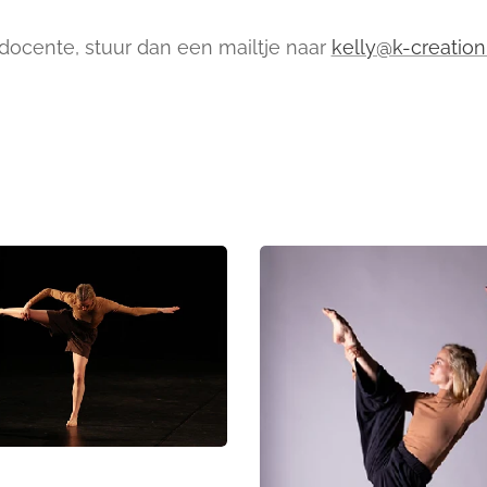
docente, stuur dan een mailtje naar
kelly@k-creation