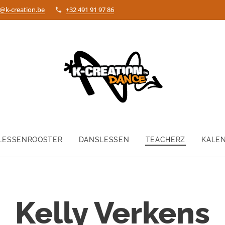
o@k-creation.be
+32 491 91 97 86
LESSENROOSTER
DANSLESSEN
TEACHERZ
KALE
Kelly Verkens